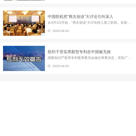
中国纺机把“再次创业”大讨论引向深入
从4月1日开始，“再次创业”大讨论转入第三阶段。在前两阶段，经过宣传动员、形势任务教育、确定讨论主题、建立交流平台和广泛的学习讨论，激起了中国纺机干部职工对公司“重新开始、再争第一”的热情。综合各部门党支部反馈情况，不难看出，一份份发言材料，坦露了职工关注企业的心迹，一个个信心、责任的表白，释放出了职工对中国纺机这一老字号企业再次崛起的期待和决心。 中国纺机党委...
2020-04-03
纺织子管实用新型专利在中国被无效
国家知识产权局专利复审委员会做出审查决定，宣告广州市通柏通信设备有限公司的201220229261.7号实用新型专利相对于先前技术不具备创造性，全部无效。 该实用新型专利于2012年申请并命名为“光电缆保护管”，其实和通信行业常用的纺织子管相关。 在广州通柏的实用新型专利被无效后不久，于12月25日，专利复审委员会再次做出审查决定，宣告常州南玻复合材料有限公司的2012204928...
2020-04-03