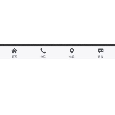
联系我们
首页
电话
位置
留言
服务作为现代商业模式中不可或缺的一环，是泽达打造品牌核心竞争力的法宝之一，我
们每一位泽达员工以坚持以“顾客满意第一”为原则，以满足和超越顾客的期望为目标，
致力于向顾客提供超越期盼的品牌价值。
服务热线：0579-87400988