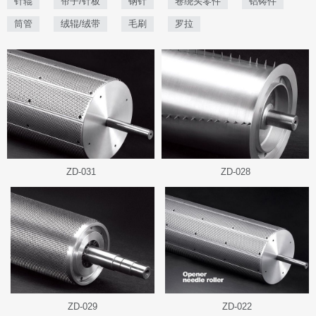
针辊
帘子/针板
钢针
卷绕头零件
铝铸件
筒管
绒辊/绒带
毛刷
罗拉
ZD-031
ZD-028
ZD-029
ZD-022