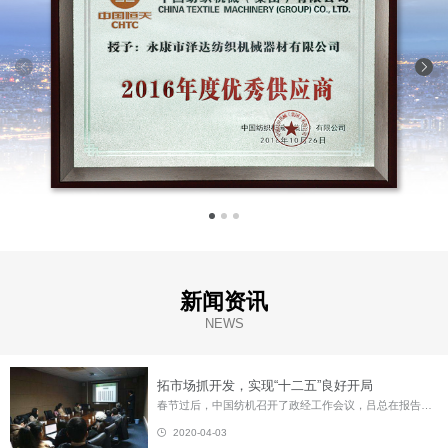
新闻资讯
NEWS
拓市场抓开发，实现“十二五”良好开局
春节过后，中国纺机召开了政经工作会议，吕总在报告中提出了2011年经营目标，强调要以创业精神开展工作。与会干部员工认为，报告符合中国纺机当前实际，切点得当，措施有力，是中国纺机实现“十二五”良好开局坚实的第一步。 就中纺机目前的状况而言，优势主要体现在三个方面：首先，纺机是我国最早制造织布机的专业企业。自生产中国第一台自动织机始为中国纺织行业的发展作出了重大贡献，从一定意义上说是中国织...
2020-04-03