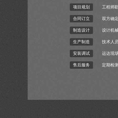
项目规划
工程师
合同订立
双方确
制造设计
设计机
生产制造
技术人
安装调试
运达现
售后服务
定期检