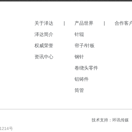
关于泽达
|
产品世界
|
合作客
泽达简介
针辊
权威荣誉
帘子/针板
资讯中心
钢针
卷绕头零件
铝铸件
筒管
技术支持：
环讯传媒
1214号