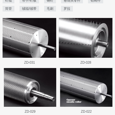
针辊
帘子/针板
钢针
卷绕头零件
铝铸件
筒管
绒辊/绒带
毛刷
罗拉
ZD-031
ZD-028
ZD-029
ZD-022