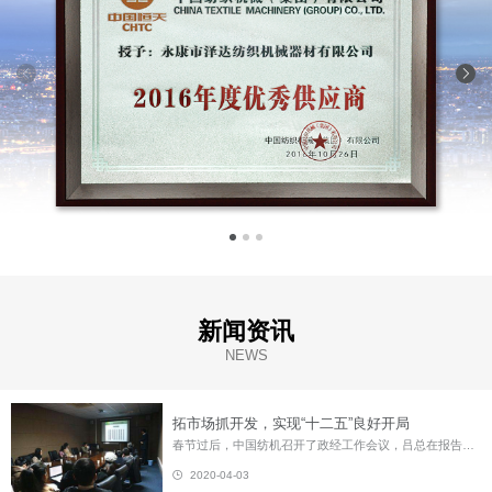
新闻资讯
NEWS
拓市场抓开发，实现“十二五”良好开局
春节过后，中国纺机召开了政经工作会议，吕总在报告中提出了2011年经营目标，强调要以创业精神开展工作。与会干部员工认为，报告符合中国纺机当前实际，切点得当，措施有力，是中国纺机实现“十二五”良好开局坚实的第一步。 就中纺机目前的状况而言，优势主要体现在三个方面：首先，纺机是我国最早制造织布机的专业企业。自生产中国第一台自动织机始为中国纺织行业的发展作出了重大贡献，从一定意义上说是中国织...
2020-04-03