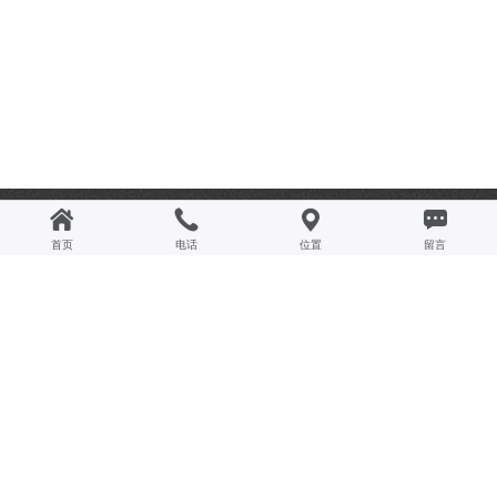
联系我们
首页
电话
位置
留言
服务作为现代商业模式中不可或缺的一环，是泽达打造品牌核心竞争力的法宝之一，我
们每一位泽达员工以坚持以“顾客满意第一”为原则，以满足和超越顾客的期望为目标，
致力于向顾客提供超越期盼的品牌价值。
服务热线：0579-87400988