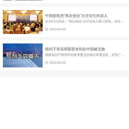
中国纺机把“再次创业”大讨论引向深入
从4月1日开始，“再次创业”大讨论转入第三阶段。在前两阶段，经过宣传动员、形势任务教育、确定讨论主题、建立交流平台和广泛的学习讨论，激起了中国纺机干部职工对公司“重新开始、再争第一”的热情。综合各部门党支部反馈情况，不难看出，一份份发言材料，坦露了职工关注企业的心迹，一个个信心、责任的表白，释放出了职工对中国纺机这一老字号企业再次崛起的期待和决心。 中国纺机党委...
2020-04-03
纺织子管实用新型专利在中国被无效
国家知识产权局专利复审委员会做出审查决定，宣告广州市通柏通信设备有限公司的201220229261.7号实用新型专利相对于先前技术不具备创造性，全部无效。 该实用新型专利于2012年申请并命名为“光电缆保护管”，其实和通信行业常用的纺织子管相关。 在广州通柏的实用新型专利被无效后不久，于12月25日，专利复审委员会再次做出审查决定，宣告常州南玻复合材料有限公司的2012204928...
2020-04-03