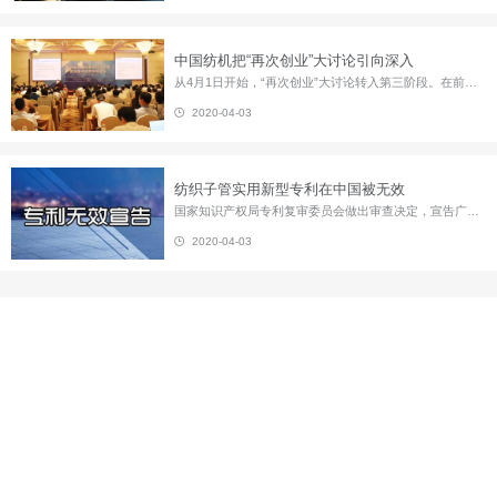
中国纺机把“再次创业”大讨论引向深入
从4月1日开始，“再次创业”大讨论转入第三阶段。在前两阶段，经过宣传动员、形势任务教育、确定讨论主题、建立交流平台和广泛的学习讨论，激起了中国纺机干部职工对公司“重新开始、再争第一”的热情。综合各部门党支部反馈情况，不难看出，一份份发言材料，坦露了职工关注企业的心迹，一个个信心、责任的表白，释放出了职工对中国纺机这一老字号企业再次崛起的期待和决心。 中国纺机党委...
2020-04-03
纺织子管实用新型专利在中国被无效
国家知识产权局专利复审委员会做出审查决定，宣告广州市通柏通信设备有限公司的201220229261.7号实用新型专利相对于先前技术不具备创造性，全部无效。 该实用新型专利于2012年申请并命名为“光电缆保护管”，其实和通信行业常用的纺织子管相关。 在广州通柏的实用新型专利被无效后不久，于12月25日，专利复审委员会再次做出审查决定，宣告常州南玻复合材料有限公司的2012204928...
2020-04-03