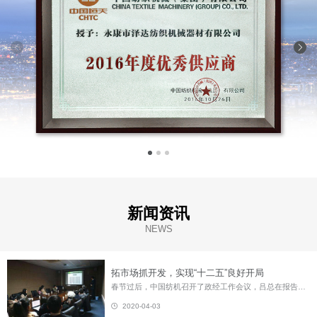
新闻资讯
NEWS
拓市场抓开发，实现“十二五”良好开局
春节过后，中国纺机召开了政经工作会议，吕总在报告中提出了2011年经营目标，强调要以创业精神开展工作。与会干部员工认为，报告符合中国纺机当前实际，切点得当，措施有力，是中国纺机实现“十二五”良好开局坚实的第一步。 就中纺机目前的状况而言，优势主要体现在三个方面：首先，纺机是我国最早制造织布机的专业企业。自生产中国第一台自动织机始为中国纺织行业的发展作出了重大贡献，从一定意义上说是中国织...
2020-04-03