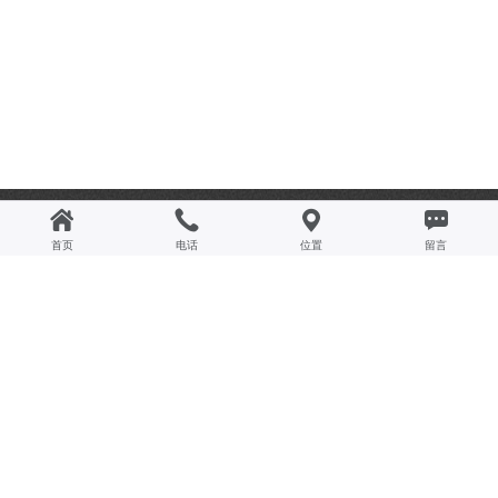
联系我们
首页
电话
位置
留言
服务作为现代商业模式中不可或缺的一环，是泽达打造品牌核心竞争力的法宝之一，我
们每一位泽达员工以坚持以“顾客满意第一”为原则，以满足和超越顾客的期望为目标，
致力于向顾客提供超越期盼的品牌价值。
服务热线：0579-87400988