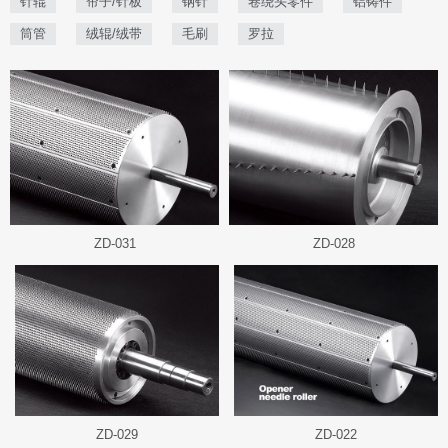
针辊
帘子/针板
钢针
卷绕头零件
铝铸件
筒管
绒辊/绒带
毛刷
罗拉
ZD-031
ZD-028
ZD-029
ZD-022